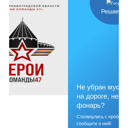
Решаем в
Не убран мусор
на дороге, не го
фонарь?
Столкнулись с проблем
сообщите о ней!