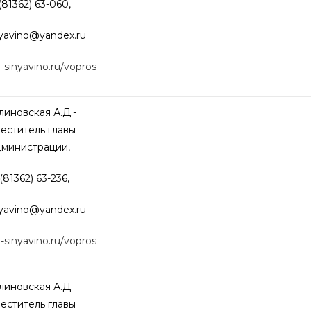
(81362) 63-060,
nyavino@
yandex.ru
o-sinyavino.ru/vopros
иновская А.Д.-
еститель главы
дминистрации,
(81362) 63-236,
nyavino@
yandex.ru
o-sinyavino.ru/vopros
иновская А.Д.-
еститель главы