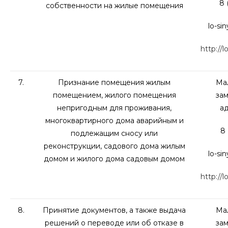
8 
собственности на жилые помещения
lo-si
http://l
7.
Признание помещения жилым
Мал
помещением, жилого помещения
зам
непригодным для проживания,
а
многоквартирного дома аварийным и
8 
подлежащим сносу или
реконструкции, садового дома жилым
lo-si
домом и жилого дома садовым домом
http://l
8.
Принятие документов, а также выдача
Мал
решений о переводе или об отказе в
зам