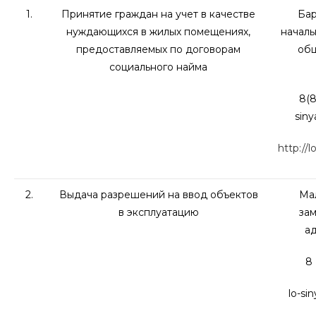
1.
Принятие граждан на учет в качестве
Бар
нуждающихся в жилых помещениях,
началь
предоставляемых по договорам
общ
социального найма
8(8
sin
http://l
2.
Выдача разрешений на ввод объектов
Мал
в эксплуатацию
зам
а
8 
lo-si