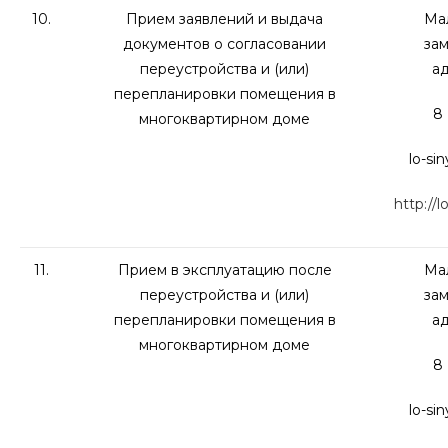
10.
Прием заявлений и выдача
Мал
документов о согласовании
зам
переустройства и (или)
а
перепланировки помещения в
8 
многоквартирном доме
lo-si
http://l
11.
Прием в эксплуатацию после
Мал
переустройства и (или)
зам
перепланировки помещения в
а
многоквартирном доме
8 
lo-si