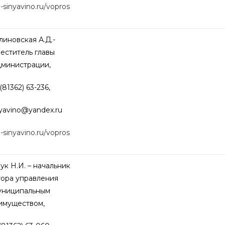
o-sinyavino.ru/vopros
иновская А.Д.-
еститель главы
дминистрации,
(81362) 63-236,
nyavino@yandex.ru
o-sinyavino.ru/vopros
к Н.И. – начальник
тора управления
униципальным
имуществом,