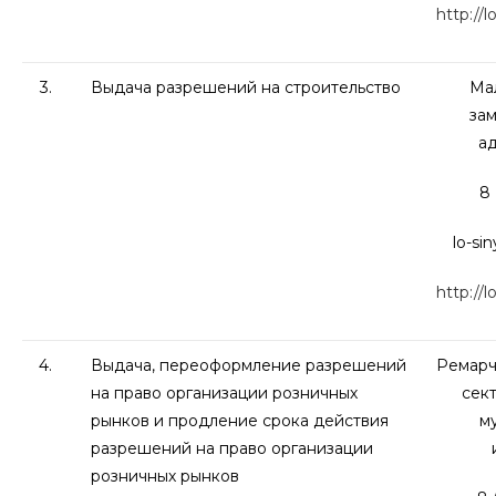
http://l
3.
Выдача разрешений на строительство
Мал
зам
а
8 
lo-si
http://l
4.
Выдача, переоформление разрешений
Ремарчу
на право организации розничных
сек
рынков и продление срока действия
м
разрешений на право организации
розничных рынков