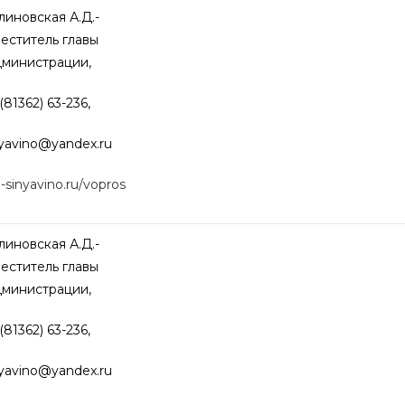
иновская А.Д.-
еститель главы
дминистрации,
(81362) 63-236,
nyavino@
yandex.ru
o-sinyavino.ru/vopros
иновская А.Д.-
еститель главы
дминистрации,
(81362) 63-236,
nyavino@
yandex.ru