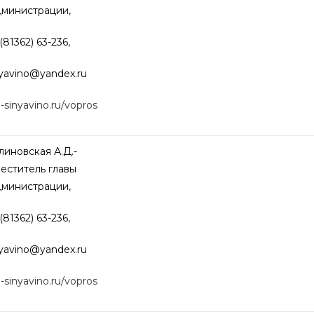
дминистрации,
(81362) 63-236,
nyavino@
yandex.ru
o-sinyavino.ru/vopros
иновская А.Д.-
еститель главы
дминистрации,
(81362) 63-236,
nyavino@
yandex.ru
o-sinyavino.ru/vopros