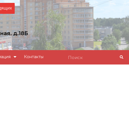
идящих
ная. д.18Б
u
мация
Контакты