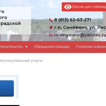
Версия для слабов
го
ого
8 (813) 62-63-271
градской
г.п. Синявино, ул. Лес
lo-sinyavino@yandex.r
троительство
Обращения граждан
Полезная инфор
Муниципальные услуги