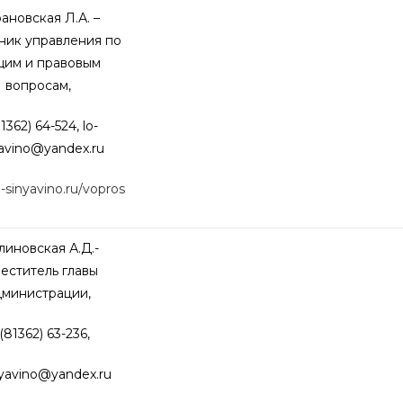
ановская Л.А. –
ник управления по
им и правовым
вопросам,
1362) 64-524, lo-
yavino@
yandex.ru
o-sinyavino.ru/vopros
иновская А.Д.-
еститель главы
дминистрации,
(81362) 63-236,
nyavino@
yandex.ru