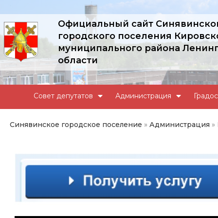
Официальный сайт Синявинско
городского поселения Кировск
муниципального района Ленин
области
Совет депутатов
Администрация
Градос
Синявинское городское поселение
»
Администрация
»