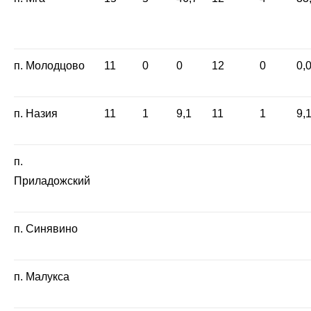
п. Молодцово
11
0
0
12
0
0,
п. Назия
11
1
9,1
11
1
9,
п.
Приладожский
п. Синявино
п. Малукса