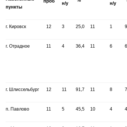
%
проб
н/у
н/у
пункты
г. Кировск
12
3
25,0
11
1
9
г. Отрадное
11
4
36,4
11
6
6
г. Шлиссельбург
12
11
91,7
11
8
7
п. Павлово
11
5
45,5
10
4
4