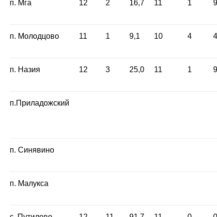
п. Мга
12
2
16,7
11
1
9
п. Молодцово
11
1
9,1
10
4
4
п. Назия
12
3
25,0
11
1
9
п.Приладожский
п. Синявино
п. Малукса
с. Путилово
12
11
91,7
11
0
0