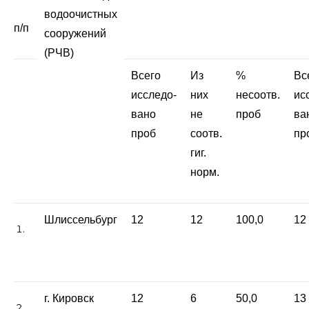
водоочистных
п/п
сооружений
(РЧВ)
Всего
Из
%
Вс
исследо-
них
несоотв.
ис
вано
не
проб
ва
проб
соотв.
пр
гиг.
норм.
Шлиссельбург
12
12
100,0
12
г. Кировск
12
6
50,0
13