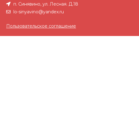
п. Синявино, ул. Лесная. Д.18
lo-sinyavino@yandex.ru
Пользовательское соглашение