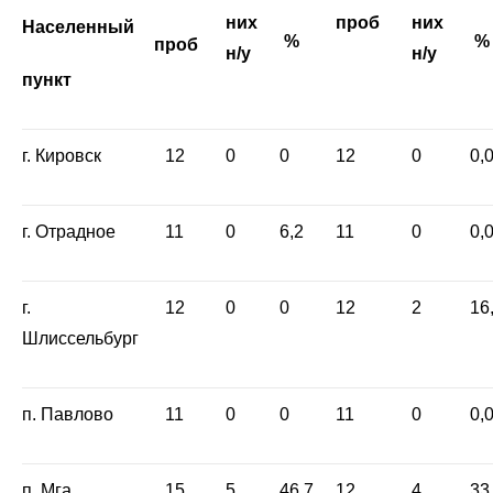
них
проб
них
Населенный
%
%
проб
н/у
н/у
пункт
г. Кировск
12
0
0
12
0
0,
г. Отрадное
11
0
6,2
11
0
0,
г.
12
0
0
12
2
16
Шлиссельбург
п. Павлово
11
0
0
11
0
0,
п. Мга
15
5
46,7
12
4
33