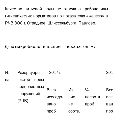
Качество питьевой воды не отвечало требованиям
гигиенических нормативов по показателю «железо» в
РЧВ ВОС г. Отрадное, Шлиссельбурга, Павлово.
микробиологическим показателям:
б) по
№
Резервуары
2017 г.
201
п/п
чистой воды
водоочистных
Всего
Из
%
Все
сооружений
исследо-
них
несоотв.
исс
(РЧВ)
вано
не
проб
ван
проб
соотв.
про