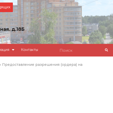
идящих
ная. д.18Б
u
мация
Контакты
»
Предоставление разрешения (ордера) на