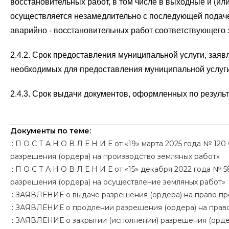
восстановительных работ, в том числе в выходные и (и
осуществляется незамедлительно с последующей подачей
аварийно - восстановительных работ соответствующего 
2.4.2. Срок предоставления муниципальной услуги, заяв
необходимых для предоставления муниципальной услуги
2.4.3. Срок выдачи документов, оформленных по резуль
Документы по теме:
::
П О С Т А Н О В Л Е Н И Е от «19» марта 2025 года № 
разрешения (ордера) на производство земляных работ»
::
П О С Т А Н О В Л Е Н И Е от «15» декабря 2022 года 
разрешения (ордера) на осуществление земляных работ»
::
ЗАЯВЛЕНИЕ о выдаче разрешения (ордера) на право пр
::
ЗАЯВЛЕНИЕ о продлении разрешения (ордера) на право
::
ЗАЯВЛЕНИЕ о закрытии (исполнении) разрешения (ордер