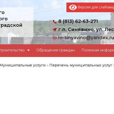
Версия для слабов
го
ого
8 (813) 62-63-271
градской
г.п. Синявино, ул. Лес
lo-sinyavino@yandex.r
троительство
Обращения граждан
Полезная инфор
Муниципальные услуги
»
Перечень муниципальных услуг